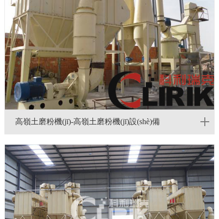
高嶺土磨粉機(jī)-高嶺土磨粉機(jī)設(shè)備