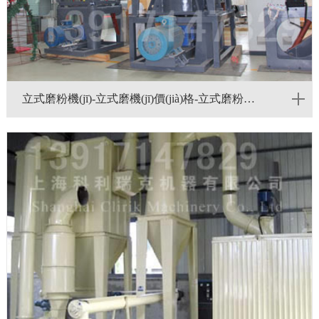
立式磨粉機(jī)-立式磨機(jī)價(jià)格-立式磨粉機(jī)廠家